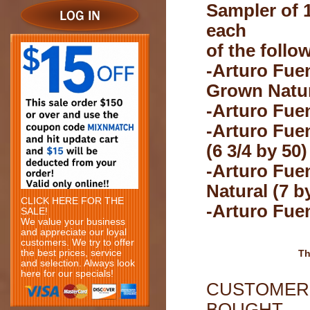
Sampler of 
each
of the follo
-Arturo Fue
Grown Natura
-Arturo Fu
-Arturo Fue
(6 3/4 by 50)
-Arturo Fue
Natural (7 b
CLICK HERE FOR THE
-Arturo Fue
SALE!
We value your business
and appreciate our loyal
customers. We try to offer
the best prices, service
Th
and selection. Always look
here for our specials!
CUSTOMERS
BOUGHT