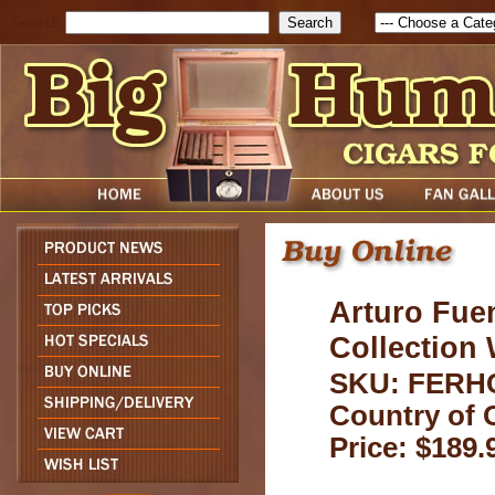
Search
Arturo Fue
Collection
SKU: FERH
Country of 
Price: $189.